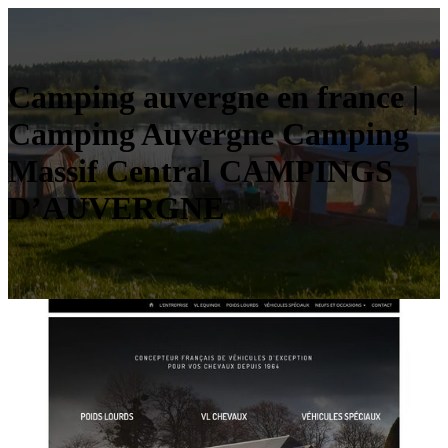
Camping auvergne en france |
Camping Auvergne Camping
Massif Central CAMPINGS
D’AUVERGNE