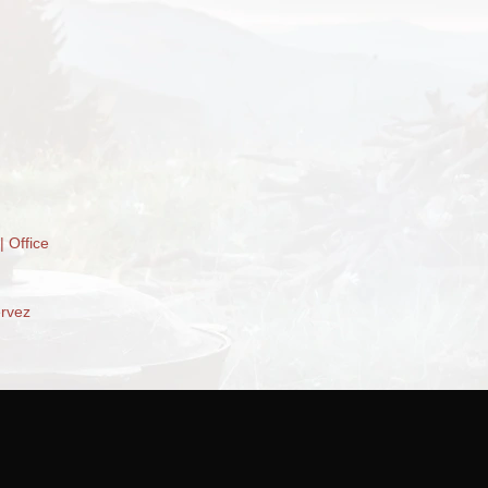
| Office
ervez