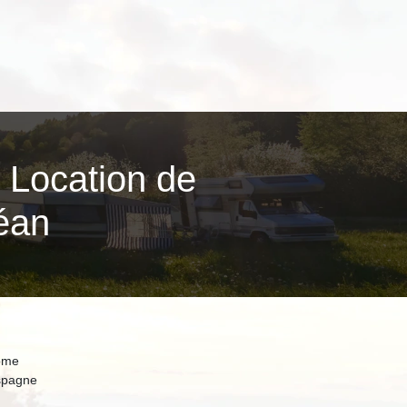
 Location de
éan
ome
spagne