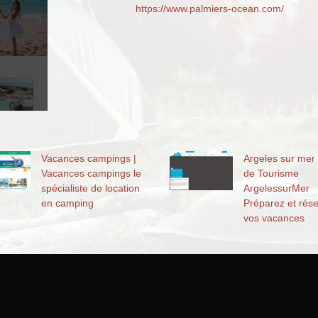
https://www.palmiers-ocean.com/
Vacances campings |
Argeles sur mer 
Vacances campings le
de Tourisme
spécialiste de location
ArgelessurMer
en camping
Préparez et rés
vos vacances